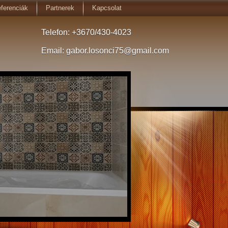
ferenciák
Partnerek
Kapcsolat
Telefon: +3670/430-4023
Email: gabor.losonci75@gmail.com
gyedi fürdőszobák
rdőszobák az ön elképzelése szerint.
gtervezi én kivitelezem.