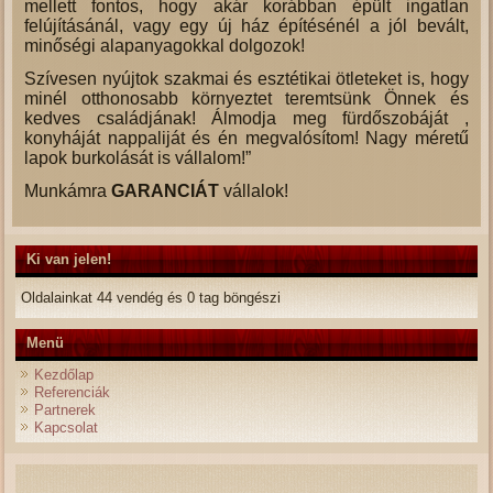
mellett fontos, hogy akár korábban épült ingatlan
felújításánál, vagy egy új ház építésénél a jól bevált,
minőségi alapanyagokkal dolgozok!
Szívesen nyújtok szakmai és esztétikai ötleteket is, hogy
minél otthonosabb környeztet teremtsünk Önnek és
kedves családjának! Álmodja meg fürdőszobáját ,
konyháját nappaliját és én megvalósítom! Nagy méretű
lapok burkolását is vállalom!”
Munkámra
GARANCIÁT
vállalok!
Ki van jelen!
Oldalainkat 44 vendég és 0 tag böngészi
Menü
Kezdőlap
Referenciák
Partnerek
Kapcsolat