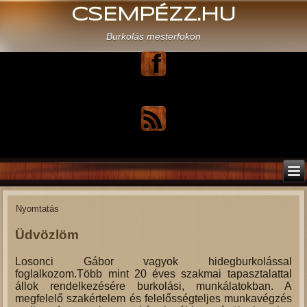
CSEMPÉZZ.HU
Burkolás mesterfokon
Nyomtatás
Üdvözlöm
Losonci Gábor vagyok hidegburkolással
foglalkozom.Több mint 20 éves szakmai tapasztalattal
állok rendelkezésére burkolási, munkálatokban. A
megfelelő szakértelem és felelősségteljes munkavégzés